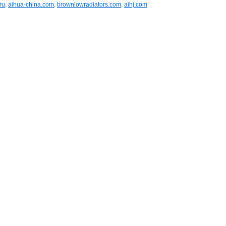
ru
,
aihua-china.com
,
brownlowradiators.com
,
aihj.com